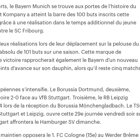
ts, le Bayern Munich se trouve aux portes de l’histoire du
t Kompany a atteint la barre des 100 buts inscrits cette
 grâce à une réalisation dans le temps additionnel du jeune
ntre le SC Fribourg.
eux réalisations lors de leur déplacement sur la pelouse du
d absolu de 101 buts sur une saison. Cette marque de
Une victoire rapprocherait également le Bayern d’un nouveau
nts d’avance sur son dauphin, alors qu’il reste cinq match
uropéennes s’intensifie. Le Borussia Dortmund, deuxième,
oire 2-0 face au VfB Stuttgart. Troisième, le RB Leipzig
p 4 lors de la réception du Borussia Mönchengladbach. Le T
uttgart et Leipzig, ouvre cette 29e journée vendredi soir s
tgart affrontera le Hamburger SV dimanche.
e maintien opposera le 1. FC Cologne (15e) au Werder Brême