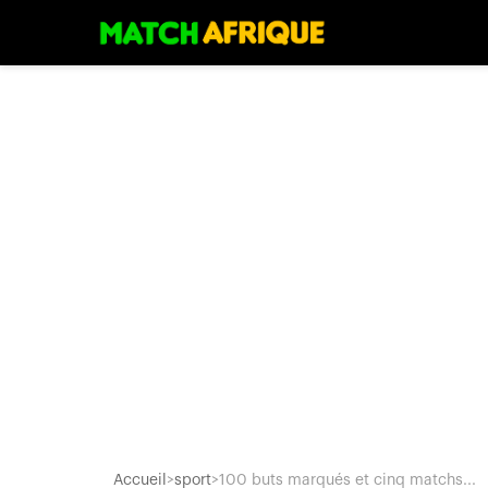
Accueil
>
sport
>
100 buts marqués et cinq matchs...