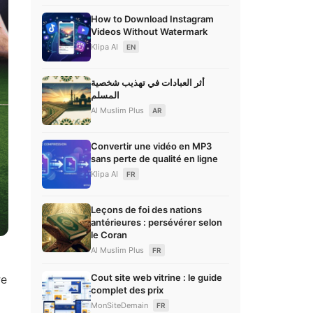
How to Download Instagram
Videos Without Watermark
Klipa AI
EN
أثر العبادات في تهذيب شخصية
المسلم
Al Muslim Plus
AR
Convertir une vidéo en MP3
sans perte de qualité en ligne
Klipa AI
FR
Leçons de foi des nations
antérieures : persévérer selon
le Coran
Al Muslim Plus
FR
Cout site web vitrine : le guide
re
complet des prix
MonSiteDemain
FR