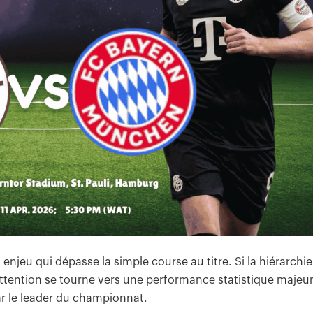
njeu qui dépasse la simple course au titre. Si la hiérarchie
ttention se tourne vers une performance statistique majeu
ar le leader du championnat.