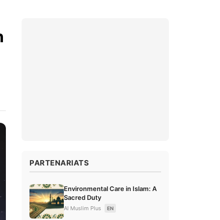
n
e
PARTENARIATS
Environmental Care in Islam: A
Sacred Duty
Al Muslim Plus
EN