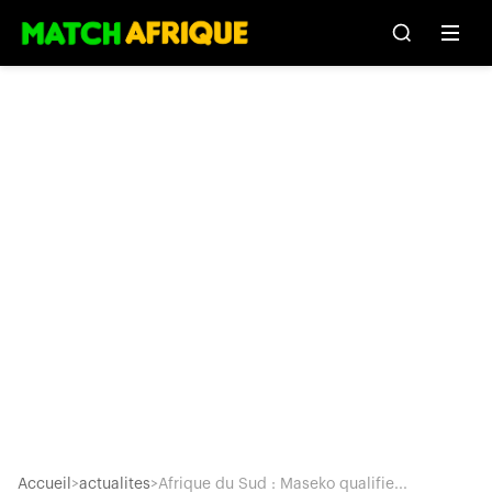
Accueil
>
actualites
>
Afrique du Sud : Maseko qualifie...