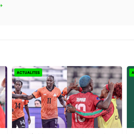
 →
ACTUALITES
A