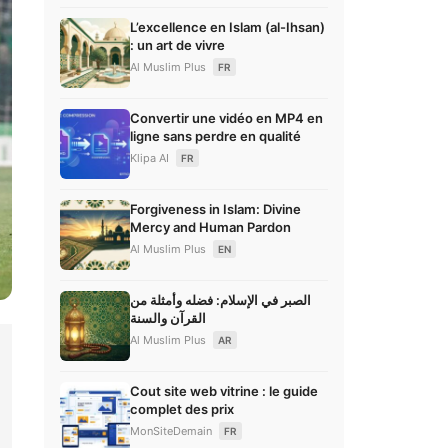
L’excellence en Islam (al-Ihsan)
: un art de vivre
Al Muslim Plus
FR
Convertir une vidéo en MP4 en
ligne sans perdre en qualité
Klipa AI
FR
Forgiveness in Islam: Divine
Mercy and Human Pardon
Al Muslim Plus
EN
الصبر في الإسلام: فضله وأمثلة من
القرآن والسنة
Al Muslim Plus
AR
Cout site web vitrine : le guide
complet des prix
MonSiteDemain
FR