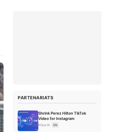
PARTENARIATS
Shrink Perez Hilton TikTok
Video for Instagram
Klipa AI
EN