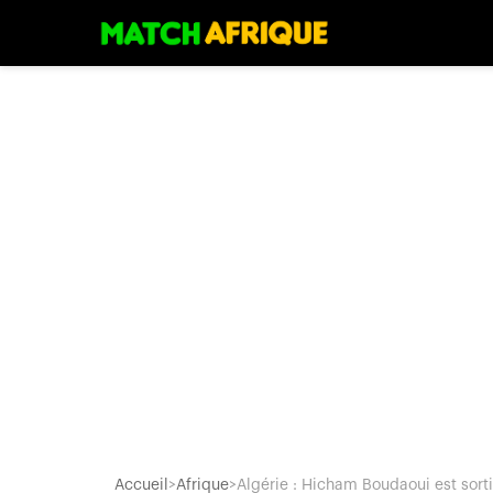
Accueil
>
Afrique
>
Algérie : Hicham Boudaoui est sorti.