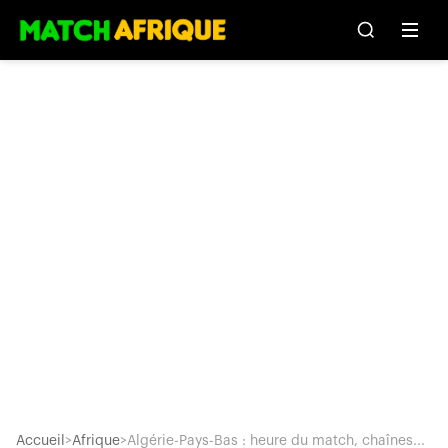
Accueil
>
Afrique
>
Algérie-Pays-Bas : heure du match, chaînes...