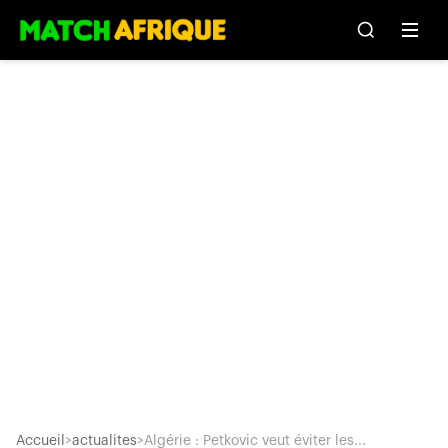
Accueil
>
actualites
>
Algérie : Petkovic veut éviter les...