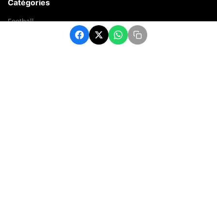
Catégories
Football
Sports
Une
Afrique
Europe
sport
Contact
contact@matchafrique.com
Formulaire de contact
© 2026 Administration. Tous droits réservés.