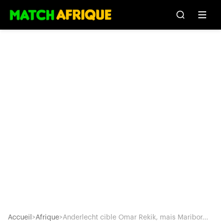
Accueil
>
Afrique
>
Anderlecht cible Omar Rekik, mais Maribor...