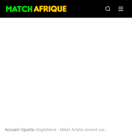
Accueil
>
Sports
>
Angleterre : Mikel Arteta revient sur...