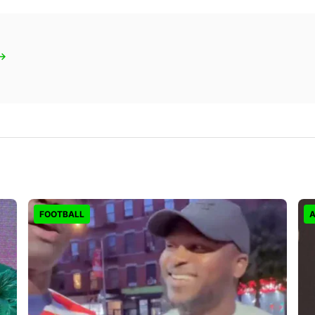
 →
FOOTBALL
A