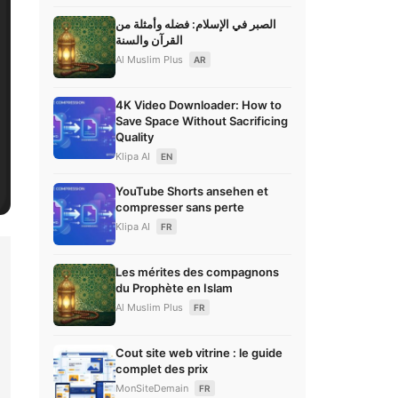
الصبر في الإسلام: فضله وأمثلة من
القرآن والسنة
Al Muslim Plus
AR
4K Video Downloader: How to
Save Space Without Sacrificing
Quality
Klipa AI
EN
YouTube Shorts ansehen et
compresser sans perte
Klipa AI
FR
Les mérites des compagnons
du Prophète en Islam
Al Muslim Plus
FR
Cout site web vitrine : le guide
complet des prix
MonSiteDemain
FR