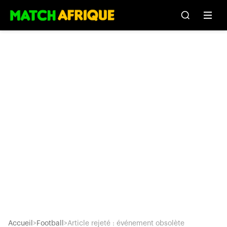
Accueil
>
Football
>
Article rejeté : événement obsolète