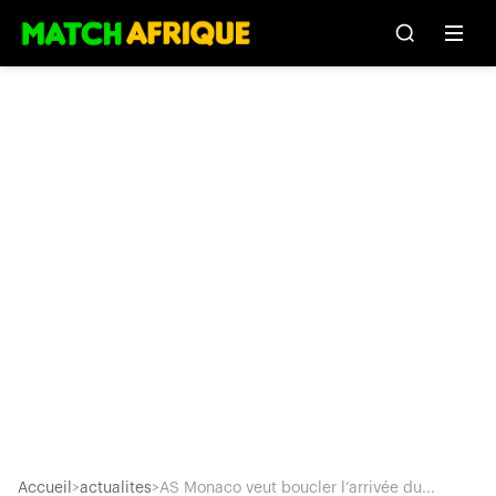
Accueil
>
actualites
>
AS Monaco veut boucler l’arrivée du...