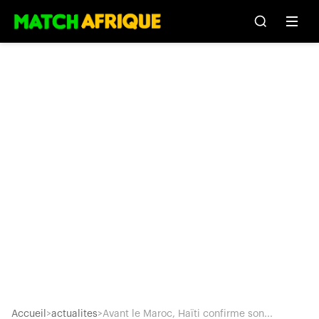
Accueil
>
actualites
>
Avant le Maroc, Haïti confirme son...