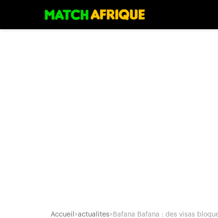
Accueil
>
actualites
>
Bafana Bafana : des visas bloque