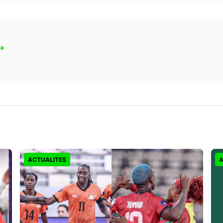
 →
ACTUALITES
A