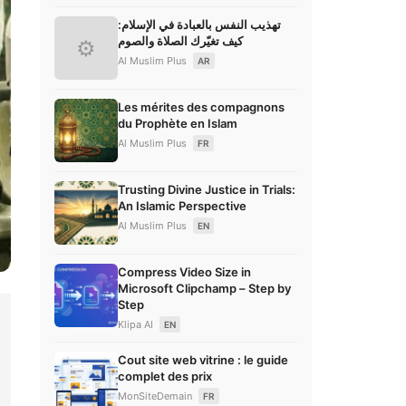
تهذيب النفس بالعبادة في الإسلام:
كيف تغيّرك الصلاة والصوم
⚙
Al Muslim Plus
AR
Les mérites des compagnons
du Prophète en Islam
Al Muslim Plus
FR
Trusting Divine Justice in Trials:
An Islamic Perspective
Al Muslim Plus
EN
Compress Video Size in
Microsoft Clipchamp – Step by
Step
Klipa AI
EN
Cout site web vitrine : le guide
complet des prix
MonSiteDemain
FR