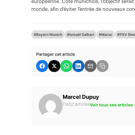
européenne. Côté munichois, l’objectif serait
monde, afin d’éviter l’entrée de nouveaux con
#Bayern Munich
#Ismaël Saïbari
#Maroc
#PSV Ein
Partager cet article
Marcel Dupuy
Voir tous ses articles
11652 articles