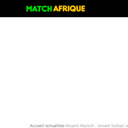
Accueil
>
actualites
>
Bayern Munich : Ismael Saibari a.