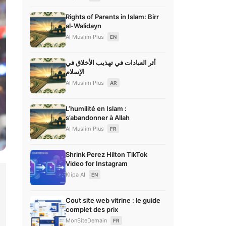
Rights of Parents in Islam: Birr
al-Walidayn
Al Muslim Plus
EN
أثر العبادات في تهذيب الأخلاق في
الإسلام
Al Muslim Plus
AR
L’humilité en Islam :
s’abandonner à Allah
Al Muslim Plus
FR
Shrink Perez Hilton TikTok
Video for Instagram
Klipa AI
EN
Cout site web vitrine : le guide
complet des prix
MonSiteDemain
FR