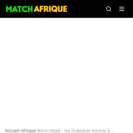
Accueil
>
Afrique
>
Bénin-Niger : les Guépards rejoints à...