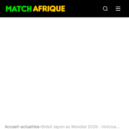
Accueil
>
actualites
>
Brésil-Japon au Mondial 2026 : Vinicius...