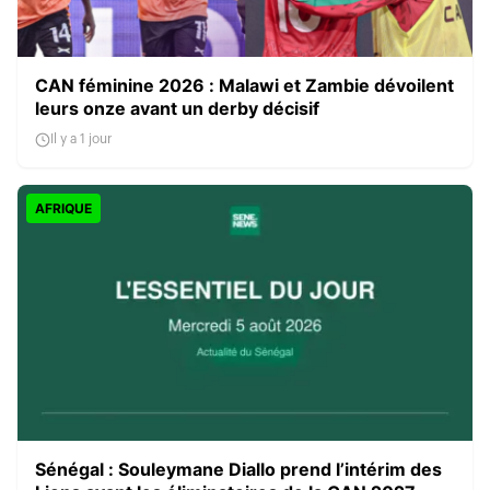
CAN féminine 2026 : Malawi et Zambie dévoilent
leurs onze avant un derby décisif
Il y a 1 jour
AFRIQUE
Sénégal : Souleymane Diallo prend l’intérim des