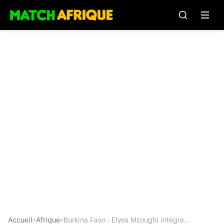
Accueil
>
Afrique
>
Burkina Faso : Elyes Mzoughi intègre...