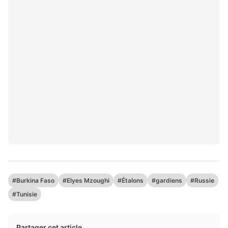
#Burkina Faso
#Elyes Mzoughi
#Étalons
#gardiens
#Russie
#Tunisie
Partager cet article