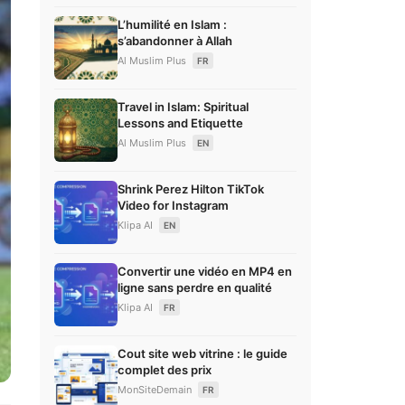
L’humilité en Islam :
s’abandonner à Allah
Al Muslim Plus
FR
Travel in Islam: Spiritual
Lessons and Etiquette
Al Muslim Plus
EN
Shrink Perez Hilton TikTok
Video for Instagram
Klipa AI
EN
Convertir une vidéo en MP4 en
ligne sans perdre en qualité
Klipa AI
FR
Cout site web vitrine : le guide
complet des prix
MonSiteDemain
FR