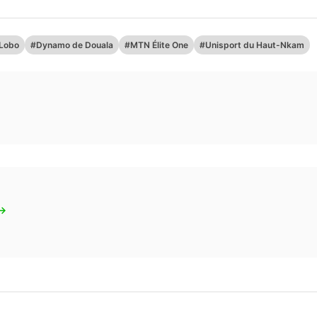
 Lobo
#Dynamo de Douala
#MTN Élite One
#Unisport du Haut-Nkam
 →