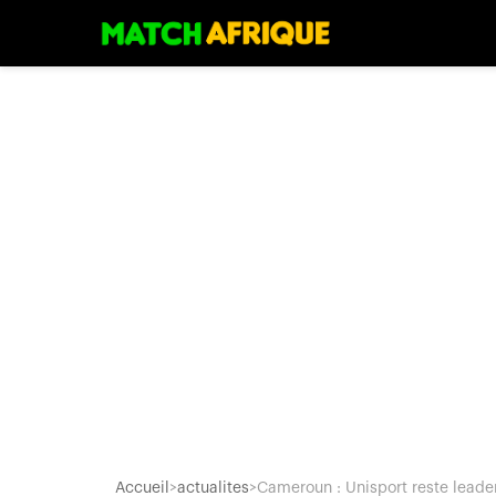
Accueil
>
actualites
>
Cameroun : Unisport reste leade