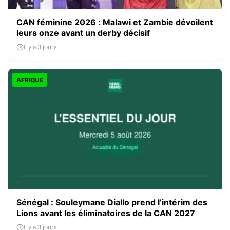
CAN féminine 2026 : Malawi et Zambie dévoilent
leurs onze avant un derby décisif
Il y a 3 jours
AFRIQUE
Sénégal : Souleymane Diallo prend l’intérim des
Lions avant les éliminatoires de la CAN 2027
Il y a 3 jours