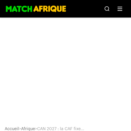
Accueil
>
Afrique
>
CAN 2027 : la CAF fixe...