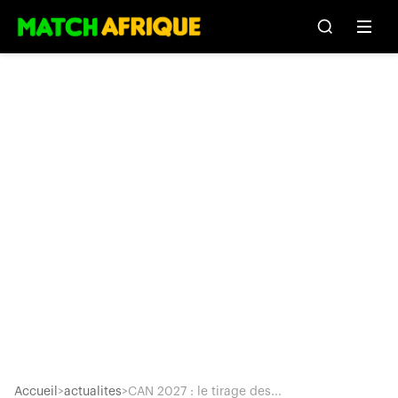
Accueil
>
actualites
>
CAN 2027 : le tirage des...