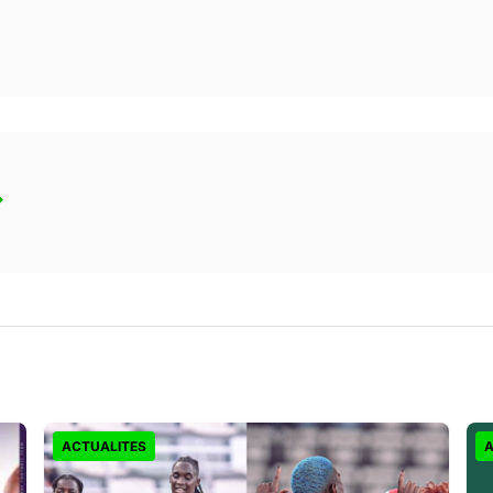
→
ACTUALITES
A