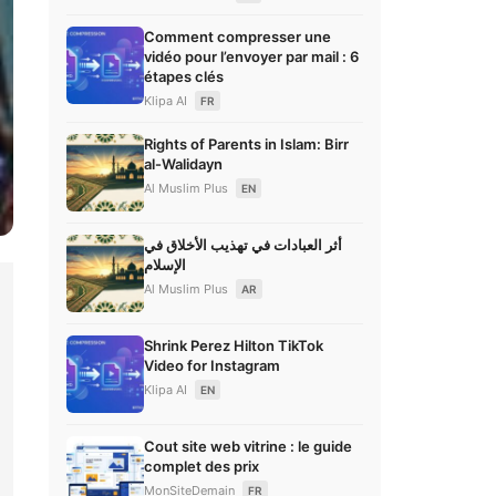
Comment compresser une
vidéo pour l’envoyer par mail : 6
étapes clés
Klipa AI
FR
Rights of Parents in Islam: Birr
al-Walidayn
Al Muslim Plus
EN
أثر العبادات في تهذيب الأخلاق في
الإسلام
Al Muslim Plus
AR
Shrink Perez Hilton TikTok
Video for Instagram
Klipa AI
EN
Cout site web vitrine : le guide
complet des prix
MonSiteDemain
FR