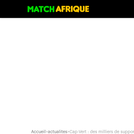
Accueil
>
actualites
>
Cap-Vert : des milliers de support