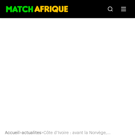
Accueil
>
actualites
>
Côte d’Ivoire : avant la Norvège,...