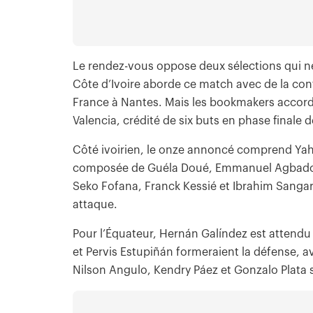
Le rendez-vous oppose deux sélections qui ne 
Côte d’Ivoire aborde ce match avec de la conf
France à Nantes. Mais les bookmakers accord
Valencia, crédité de six buts en phase finale
Côté ivoirien, le onze annoncé comprend Yahi
composée de Guéla Doué, Emmanuel Agbadou,
Seko Fofana, Franck Kessié et Ibrahim Sang
attaque.
Pour l’Équateur, Hernán Galíndez est attendu 
et Pervis Estupiñán formeraient la défense, a
Nilson Angulo, Kendry Páez et Gonzalo Plata 