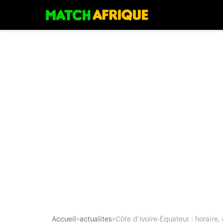
Accueil
>
actualites
>
Côte d’Ivoire-Équateur : horaire, 