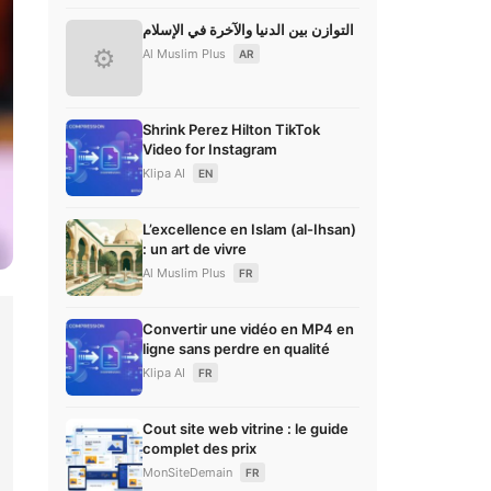
التوازن بين الدنيا والآخرة في الإسلام
⚙
Al Muslim Plus
AR
Shrink Perez Hilton TikTok
Video for Instagram
Klipa AI
EN
L’excellence en Islam (al-Ihsan)
: un art de vivre
Al Muslim Plus
FR
Convertir une vidéo en MP4 en
ligne sans perdre en qualité
Klipa AI
FR
Cout site web vitrine : le guide
complet des prix
MonSiteDemain
FR