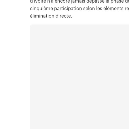
d’Ivoire n’a encore jamais dépassé la phase
cinquième participation selon les éléments rel
élimination directe.