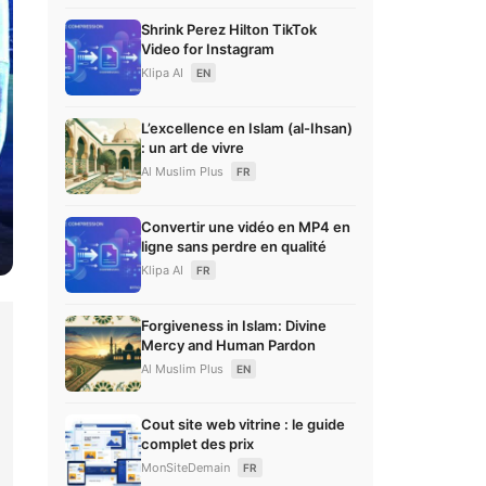
Shrink Perez Hilton TikTok
Video for Instagram
Klipa AI
EN
L’excellence en Islam (al-Ihsan)
: un art de vivre
Al Muslim Plus
FR
Convertir une vidéo en MP4 en
ligne sans perdre en qualité
Klipa AI
FR
Forgiveness in Islam: Divine
Mercy and Human Pardon
Al Muslim Plus
EN
Cout site web vitrine : le guide
complet des prix
MonSiteDemain
FR