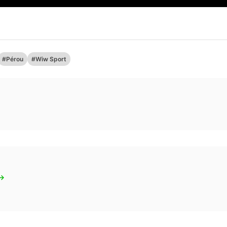
#Pérou
#Wiw Sport
 →