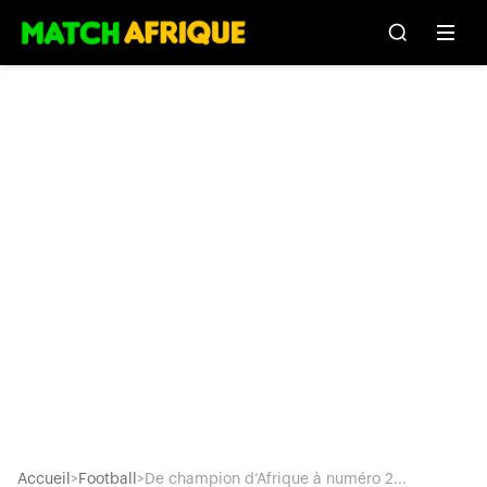
Accueil
>
Football
>
De champion d’Afrique à numéro 2...