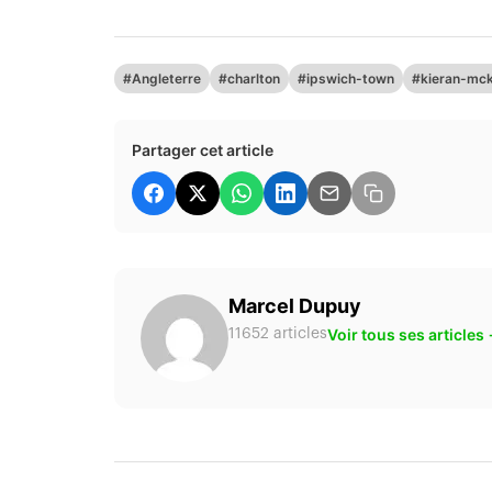
#Angleterre
#charlton
#ipswich-town
#kieran-mc
Partager cet article
Marcel Dupuy
Voir tous ses articles
11652 articles