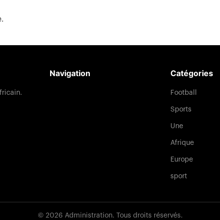
e.
Navigation
Catégories
Football
fricain.
Sports
Une
Afrique
Europe
sport
© 2026 Administration. Tous droits réservés.