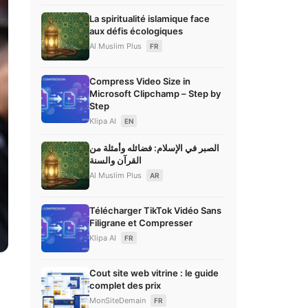
La spiritualité islamique face
aux défis écologiques
Al Muslim Plus
FR
Compress Video Size in
Microsoft Clipchamp – Step by
Step
Klipa AI
EN
الصبر في الإسلام: فضائله وأمثلة من
القرآن والسنة
Al Muslim Plus
AR
Télécharger TikTok Vidéo Sans
Filigrane et Compresser
Klipa AI
FR
Cout site web vitrine : le guide
complet des prix
MonSiteDemain
FR