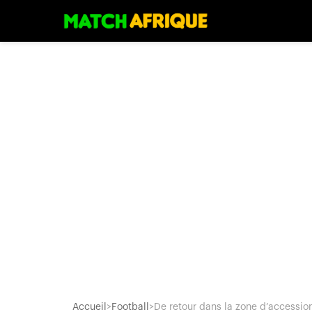
Accueil
>
Football
>
De retour dans la zone d’accession