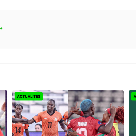
 →
ACTUALITES
A