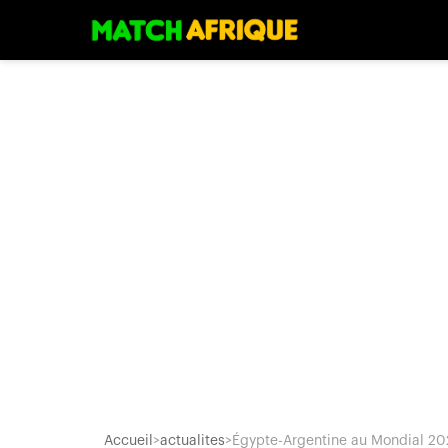
Accueil
>
actualites
>
Égypte-Argentine au Mondial 2026