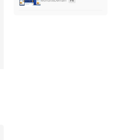
MonSiteDemain
FR