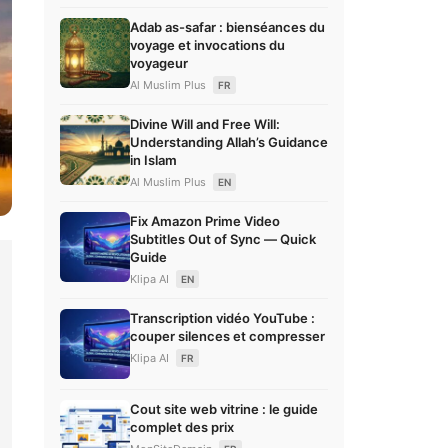
Adab as-safar : bienséances du
voyage et invocations du
voyageur
Al Muslim Plus
FR
Divine Will and Free Will:
Understanding Allah’s Guidance
in Islam
Al Muslim Plus
EN
Fix Amazon Prime Video
Subtitles Out of Sync — Quick
Guide
Klipa AI
EN
Transcription vidéo YouTube :
couper silences et compresser
Klipa AI
FR
Cout site web vitrine : le guide
complet des prix