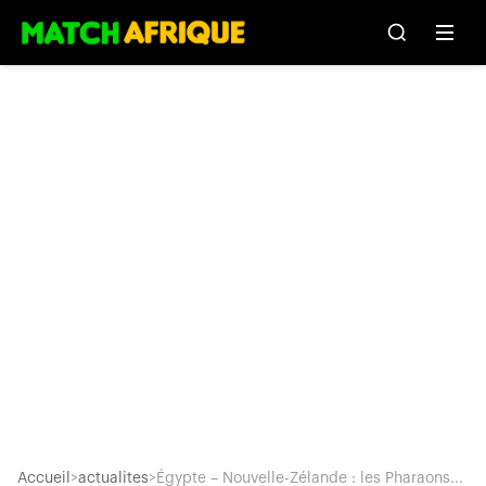
Accueil
>
actualites
>
Égypte – Nouvelle-Zélande : les Pharaons...