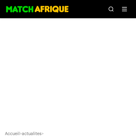
Accueil
>
actualites
>