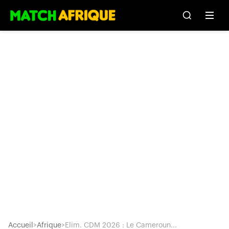
Accueil
>
Afrique
>
Elim. CDM 2026 : Le Cameroun...