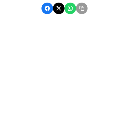
MatchAfrique, votre source d'actualité sur le football africain.
Suivez les dernières nouvelles, résultats et analyses.
Navigation