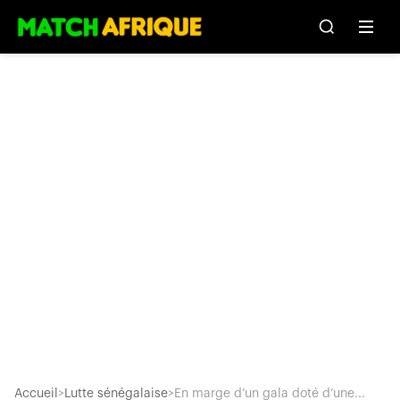
Accueil
>
Lutte sénégalaise
>
En marge d’un gala doté d’une...