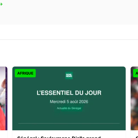
 →
AFRIQUE
A