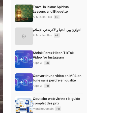
Travel in Islam: Spiritual
Lessons and Etiquette
Al Muslim Plus
EN
التوازن بين الدنيا والآخرة في الإسلام
⚙
Al Muslim Plus
AR
Shrink Perez Hilton TikTok
Video for Instagram
Klipa AI
EN
Convertir une vidéo en MP4 en
ligne sans perdre en qualité
Klipa AI
FR
Cout site web vitrine : le guide
complet des prix
MonSiteDemain
FR