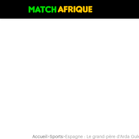
Accueil
>
Sports
>
Espagne : Le grand-père d’Arda Gule