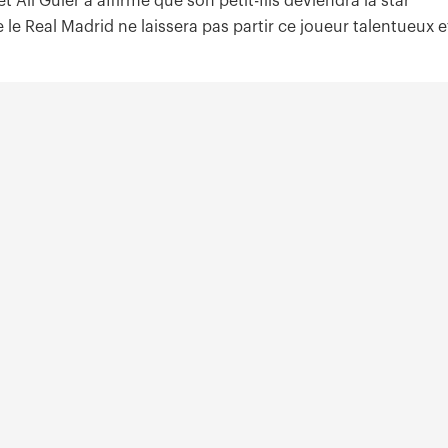
Ali Guler a affirmé que son petit-fils deviendra la star
le Real Madrid ne laissera pas partir ce joueur talentueux e