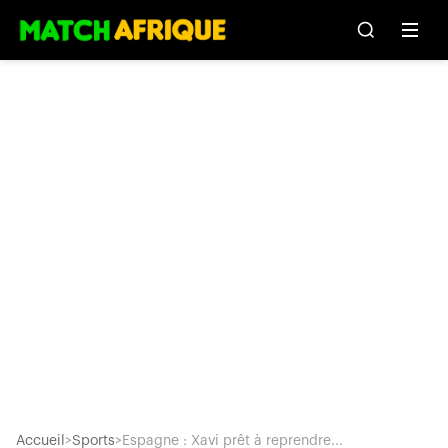
Accueil
>
Sports
>
Espagne : Xavi prêt à reprendre...