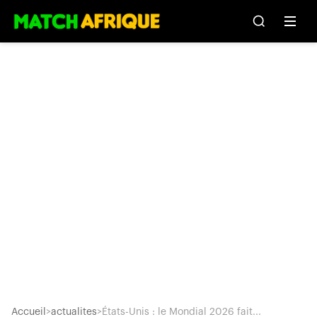
Accueil
>
actualites
>
États-Unis : le Mondial 2026 fait...