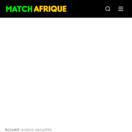
Accueil
>
arabie-saoudite