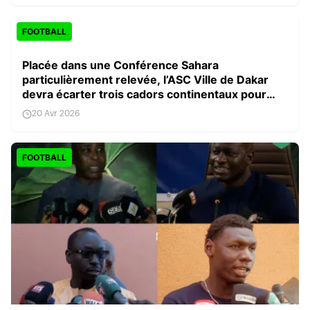
FOOTBALL
Placée dans une Conférence Sahara
particulièrement relevée, l’ASC Ville de Dakar
devra écarter trois cadors continentaux pour
voir le Final 8
20 Avr 2026
FOOTBALL