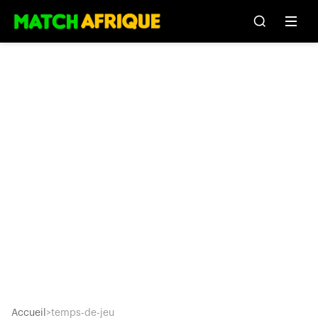
Accueil
>
temps-de-jeu