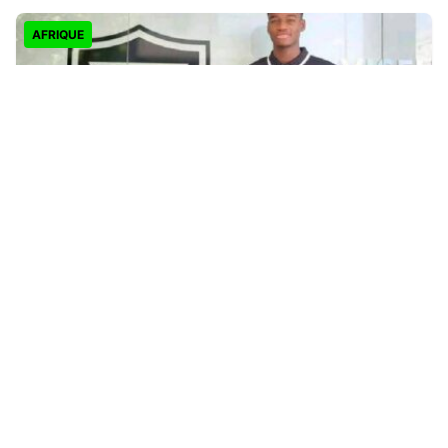
AFRIQUE
Craig Mamilo quitte Montpellier pour Viseu et
vise les Lions Indomptables
Il y a 2 jours
ACTUALITES