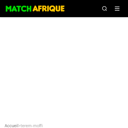
Accueil
>
terem-moffi