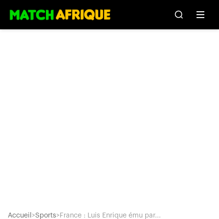
Accueil
>
Sports
>
France : Luis Enrique ému par...