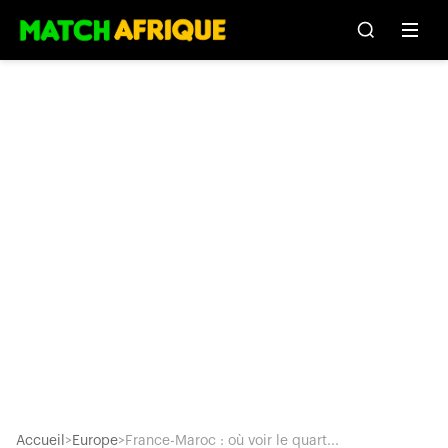
Accueil
>
Europe
>
France-Maroc : où voir le quart...