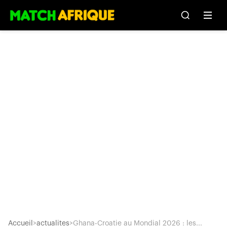
Accueil
>
actualites
>
Ghana-Croatie au Mondial 2026 : les...