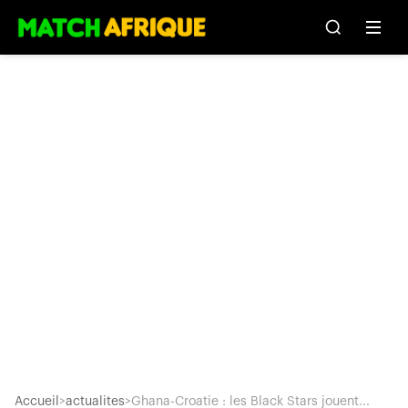
Accueil
>
actualites
>
Ghana-Croatie : les Black Stars jouent...