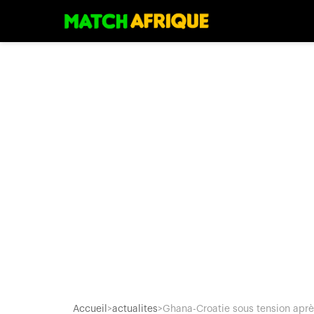
Accueil
>
actualites
>
Ghana-Croatie sous tension après