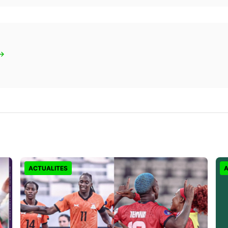
 →
ACTUALITES
A