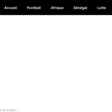
Accueil
Football
Afrique
Sénégal
Lutte
 le court...