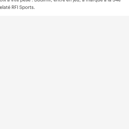
x a vite pesé : Budimir, entré en jeu, a marqué à la 54e
elaté RFI Sports.