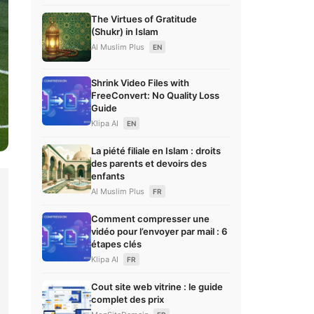
The Virtues of Gratitude
(Shukr) in Islam
Al Muslim Plus
EN
Shrink Video Files with
FreeConvert: No Quality Loss
Guide
Klipa AI
EN
La piété filiale en Islam : droits
des parents et devoirs des
enfants
Al Muslim Plus
FR
Comment compresser une
vidéo pour l’envoyer par mail : 6
étapes clés
Klipa AI
FR
Cout site web vitrine : le guide
complet des prix