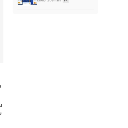
MonSiteDemain
FR
e
st
s