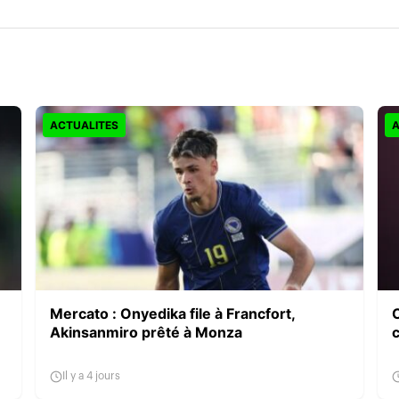
ACTUALITES
A
Mercato : Onyedika file à Francfort,
Akinsanmiro prêté à Monza
c
Il y a 4 jours