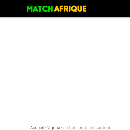
Accueil
>
Nigeria
>
« Il fait semblant sur tout...