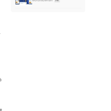
MonSiteDemain
FR
-
é
je