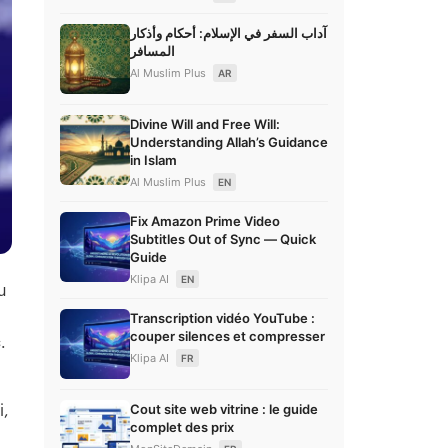
آداب السفر في الإسلام: أحكام وأذكار
المسافر
Al Muslim Plus
AR
Divine Will and Free Will:
Understanding Allah’s Guidance
in Islam
Al Muslim Plus
EN
Fix Amazon Prime Video
Subtitles Out of Sync — Quick
Guide
Klipa AI
EN
u
Transcription vidéo YouTube :
couper silences et compresser
.
Klipa AI
FR
Cout site web vitrine : le guide
i,
complet des prix