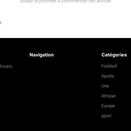
Soyez le premier à commenter cet article.
e.
Navigation
Catégories
Football
fricain.
Sports
Une
Afrique
Europe
sport