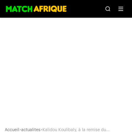
Accueil
>
actualites
>
Kalidou Koulibaly, à la remise du...