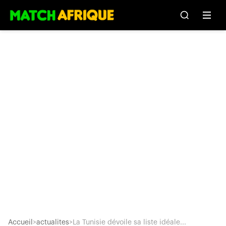
Accueil
>
actualites
>
La Tunisie dévoile sa liste idéale...