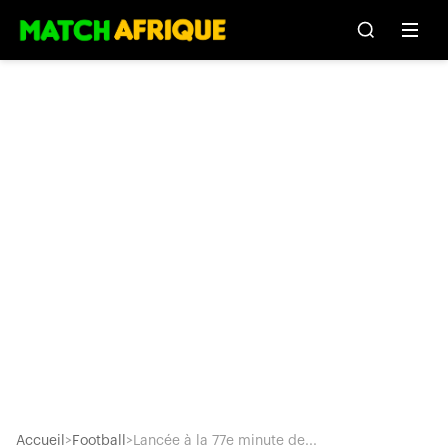
Accueil
>
Football
>
Lancée à la 77e minute de...