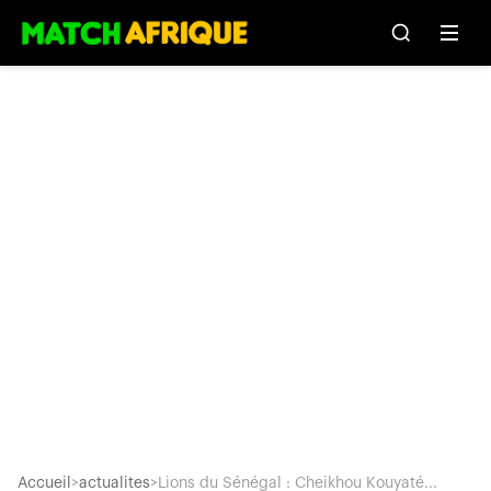
Accueil
>
actualites
>
Lions du Sénégal : Cheikhou Kouyaté...