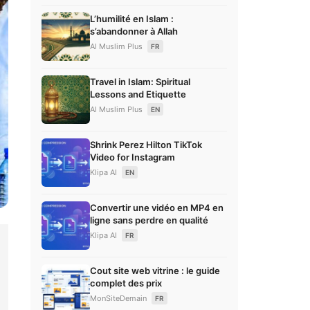
L’humilité en Islam :
s’abandonner à Allah
Al Muslim Plus
FR
Travel in Islam: Spiritual
Lessons and Etiquette
Al Muslim Plus
EN
Shrink Perez Hilton TikTok
Video for Instagram
Klipa AI
EN
Convertir une vidéo en MP4 en
ligne sans perdre en qualité
Klipa AI
FR
Cout site web vitrine : le guide
complet des prix
MonSiteDemain
FR