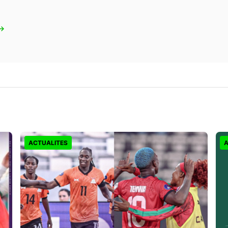
 →
ACTUALITES
A