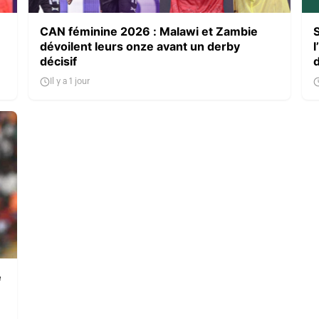
CAN féminine 2026 : Malawi et Zambie
dévoilent leurs onze avant un derby
l
décisif
Il y a 1 jour
e