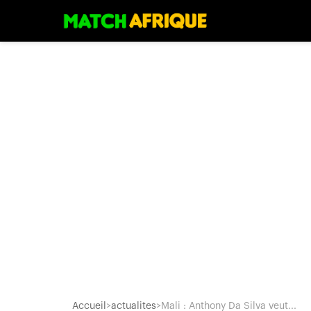
Accueil
>
actualites
>
Mali : Anthony Da Silva veut...