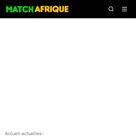
Accueil
>
actualites
>